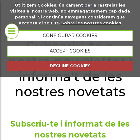
Utiltizem Cookies, únicament per a rastrejar les
t
Sobre
Pàgines web
visites al nostre web, no emmagatzemem cap dada
personal. Si continúa navegant consideram que
gital
nosaltres
accepta el seu us.
Sobre les nostres cookies
Botigues
CONFIGURAR COOKIES
Subscriu-te a
Coneix-nos
virtuals
ACCEPT COOKIES
nostra newsletter i
Portfoli
Plana web
DECLINE COOKIES
presencial
informa't de les
Plana web
nostres novetats
esdeveniments
Gestió
comercial
Subscriu-te i informat de les
Gestió
nostres novetats