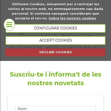
Utiltizem Cookies, únicament per a rastrejar les
t
Sobre
Pàgines web
visites al nostre web, no emmagatzemem cap dada
personal. Si continúa navegant consideram que
gital
nosaltres
accepta el seu us.
Sobre les nostres cookies
Botigues
CONFIGURAR COOKIES
Suscriu-te a la
Coneix-nos
virtuals
ACCEPT COOKIES
nostra newsletter
Portfoli
Plana web
DECLINE COOKIES
presencial
Plana web
Suscriu-te i informa't de les
esdeveniments
nostres novetats
Gestió
comercial
Gestió
Nom: