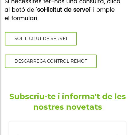
associacions
Si necessites fer-nos una consulta, clica
al botó de '
sol·licitut de servei
' i omple
Cita online
el formulari.
SOL·LICITUT DE SERVEI
DESCÀRREGA CONTROL REMOT
Subscriu-te i informa't de les
nostres novetats