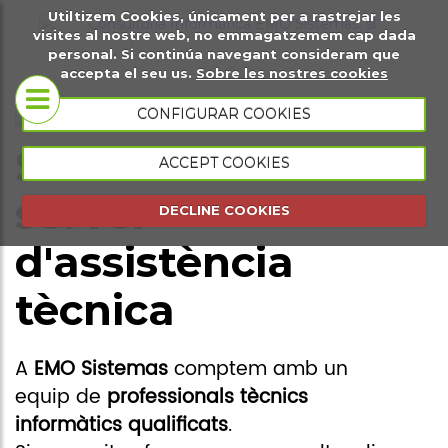
Utiltizem Cookies, únicament per a rastrejar les
t
Sobre
Pàgines web
visites al nostre web, no emmagatzemem cap dada
personal. Si continúa navegant consideram que
gital
nosaltres
accepta el seu us.
Sobre les nostres cookies
Botigues
CONFIGURAR COOKIES
Coneix-nos
virtuals
Sol·licitut de
ACCEPT COOKIES
Portfoli
Plana web
servei
DECLINE COOKIES
presencial
d'assistència
Plana web
tècnica
esdeveniments
Gestió
A
EMO Sistemas
comptem amb un
comercial
equip de
professionals tècnics
Gestió
informàtics qualificats
.