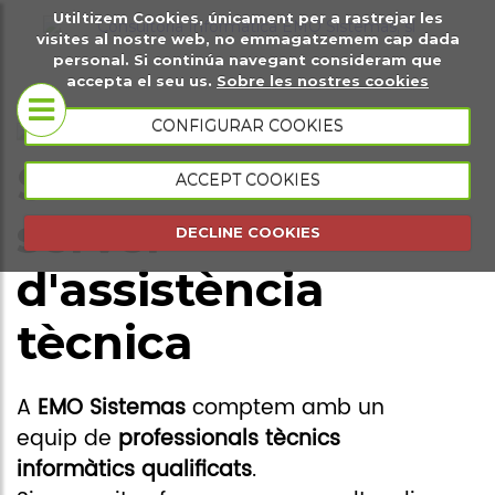
Utiltizem Cookies, únicament per a rastrejar les
t
Sobre
Pàgines web
visites al nostre web, no emmagatzemem cap dada
personal. Si continúa navegant consideram que
gital
nosaltres
accepta el seu us.
Sobre les nostres cookies
Botigues
CONFIGURAR COOKIES
Coneix-nos
virtuals
Sol·licitut de
ACCEPT COOKIES
Portfoli
Plana web
servei
DECLINE COOKIES
presencial
d'assistència
Plana web
tècnica
esdeveniments
Gestió
A
EMO Sistemas
comptem amb un
comercial
equip de
professionals tècnics
Gestió
informàtics qualificats
.