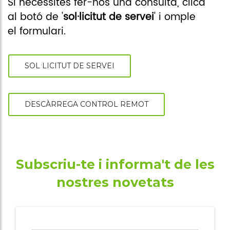
associacions
Si necessites fer-nos una consulta, clica
al botó de '
sol·licitut de servei
' i omple
Cita online
el formulari.
SOL·LICITUT DE SERVEI
DESCÀRREGA CONTROL REMOT
Subscriu-te i informa't de les
nostres novetats