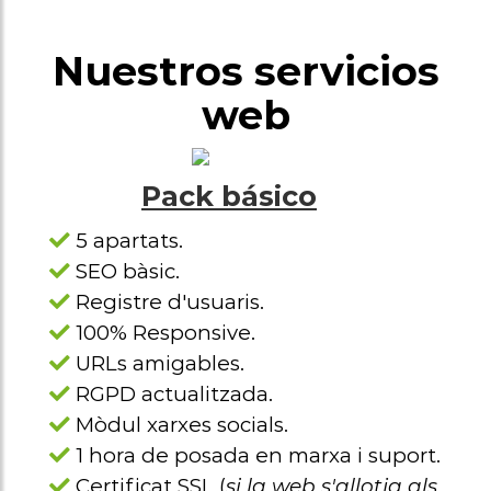
Nuestros servicios
web
Pack básico
5 apartats.
SEO bàsic.
Registre d'usuaris.
100% Responsive.
URLs amigables.
RGPD actualitzada.
Mòdul xarxes socials.
1 hora de posada en marxa i suport.
Certificat SSL (
si la web s'allotja als