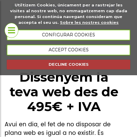
Utiltizem Cookies, únicament per a rastrejar les
t
Sobre
Pàgines web
visites al nostre web, no emmagatzemem cap dada
personal. Si continúa navegant consideram que
gital
nosaltres
accepta el seu us.
Sobre les nostres cookies
Botigues
CONFIGURAR COOKIES
Coneix-nos
virtuals
ACCEPT COOKIES
Portfoli
Plana web
DECLINE COOKIES
presencial
Dissenyem la
Plana web
teva web des de
esdeveniments
495€ + IVA
Gestió
comercial
Avui en dia, el fet de no disposar de
Gestió
plana web es igual a no existir. És