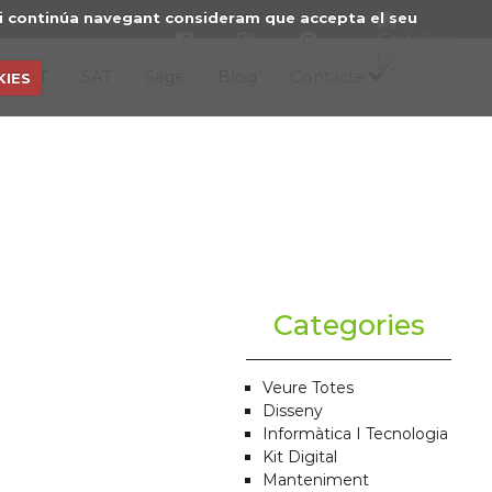
Si continúa navegant consideram que accepta el seu
mosistemas.com
veis IT
SAT
Sage
Blog
Contacte
KIES
Categories
Veure Totes
Disseny
Informàtica I Tecnologia
Kit Digital
Manteniment