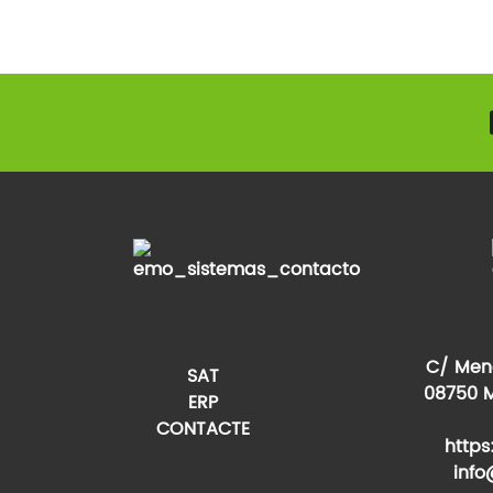
C/ Mené
SAT
08750 M
ERP
CONTACTE
http
inf