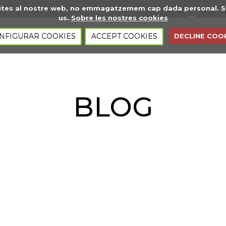
visites al nostre web, no emmagatzemem cap dada personal. 
us.
Sobre les nostres cookies
93 668 70 34
info@e
 nosaltres
Pàgines web
Marketing digital
Ser
NFIGURAR COOKIES
ACCEPT COOKIES
DECLINE COO
BLOG