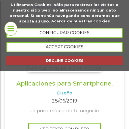
Utilizamos Cookies, sólo para rastrear las visitas a
it
Sobre
Páginas
Ma
nuestro sitio web, no almacenamos ningún dato
personal. Si continúa navegando consideramos que
igital
nosotros
web
di
acepta su uso.
Acerca de nuestras cookies
Tiendas
CONFIGURAR COOKIES
BLOG
Conócenos
virtuales
ACCEPT COOKIES
Portfolio
Página web
DECLINE COOKIES
presencial
Página web
Aplicaciones para Smartphone.
de eventos
Diseño
Gestión
28/06/2019
comercial
Un paso más para tu negocio.
Gestión de