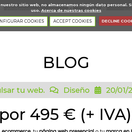
s a nuestro sitio web, no almacenamos ningún dato personal
info@emosistemas.com
Avis
uso.
Acerca de nuestras cookies
 nosotros
Páginas web
Marketing digital
Serv
NFIGURAR COOKIES
ACCEPT COOKIES
DECLINE COO
BLOG
lsar tu web.
Diseño
20/01/
por 495 € (+ IVA)
u
ecommerce
, tu
página web presencial
o tu
marca en I