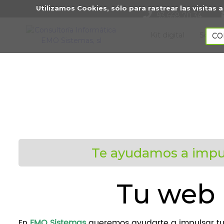
Utilizamos Cookies, sólo para rastrear las visita
93 668 70 34
Kit digital
Sobre
CO
Te ayudamos a impu
Tu web 
En
EMO Sistemas
queremos ayudarte a impulsar t