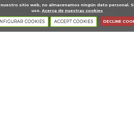
s a nuestro sitio web, no almacenamos ningún dato personal
info@emosistemas.com
Avis
uso.
Acerca de nuestras cookies
 nosotros
Páginas web
Marketing digital
Serv
NFIGURAR COOKIES
ACCEPT COOKIES
DECLINE COO