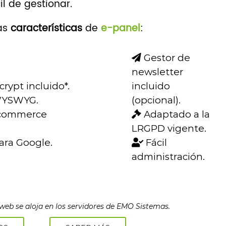
l de gestionar.
las
características
de
e-panel
:
Gestor de
newsletter
crypt incluido*.
incluido
WYSWYG.
(opcional).
ecommerce
Adaptado a la
LRGPD vigente.
ra Google.
Fácil
administración.
a web se aloja en los servidores de EMO Sistemas.