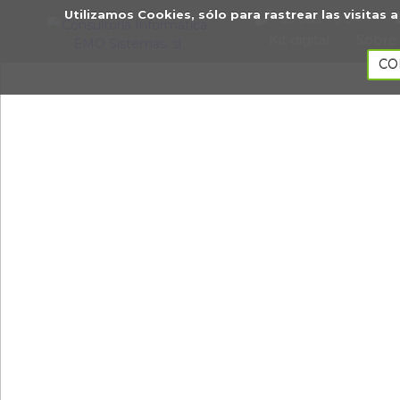
Utilizamos Cookies, sólo para rastrear las visita
93 668 70 34
Kit digital
Sobre
CO