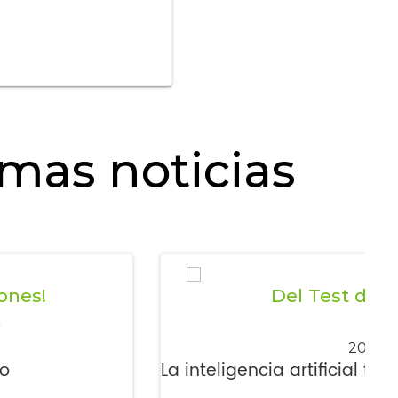
mas noticias
ones!
Del Test de T
a
Dis
2022-
to
La inteligencia artificial ti