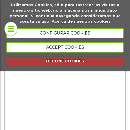
Utilizamos Cookies, sólo para rastrear las visitas a
it
Sobre
Páginas
Ma
nuestro sitio web, no almacenamos ningún dato
personal. Si continúa navegando consideramos que
igital
nosotros
web
di
acepta su uso.
Acerca de nuestras cookies
Tiendas
CONFIGURAR COOKIES
Conócenos
virtuales
ACCEPT COOKIES
Portfolio
Página web
DECLINE COOKIES
presencial
Página web
de eventos
Gestión
comercial
Gestión de