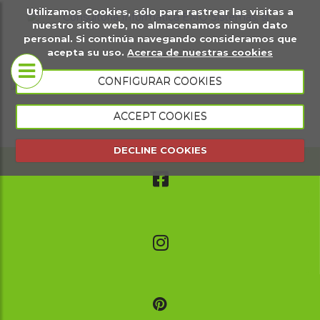
Utilizamos Cookies, sólo para rastrear las visitas a
it
Sobre
Páginas
Ma
nuestro sitio web, no almacenamos ningún dato
personal. Si continúa navegando consideramos que
igital
nosotros
web
di
acepta su uso.
Acerca de nuestras cookies
Tiendas
CONFIGURAR COOKIES
Conócenos
virtuales
ACCEPT COOKIES
Portfolio
Página web
DECLINE COOKIES
presencial
Página web
de eventos
Gestión
comercial
Gestión de