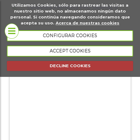
Utilizamos Cookies, sólo para rastrear las visitas a
it
Sobre
Páginas
Ma
nuestro sitio web, no almacenamos ningún dato
personal. Si continúa navegando consideramos que
igital
nosotros
web
di
acepta su uso.
Acerca de nuestras cookies
Tiendas
CONFIGURAR COOKIES
Conócenos
virtuales
ACCEPT COOKIES
Portfolio
Página web
DECLINE COOKIES
presencial
Página web
de eventos
Gestión
comercial
Gestión de