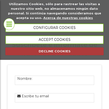
Utilizamos Cookies, sólo para rastrear las visitas a
it
Sobre
Páginas
Ma
nuestro sitio web, no almacenamos ningún dato
personal. Si continúa navegando consideramos que
igital
nosotros
web
di
acepta su uso.
Acerca de nuestras cookies
Tiendas
CONFIGURAR COOKIES
Conócenos
virtuales
ACCEPT COOKIES
Suscribete e infórmate de
Portfolio
Página web
DECLINE COOKIES
nuestras novedades
presencial
Página web
de eventos
Nombre:
Gestión
comercial
Escribe tu email
Gestión de