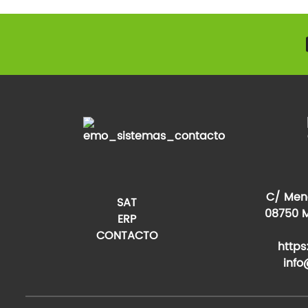
C/ Mené
SAT
08750 M
ERP
CONTACTO
http
inf