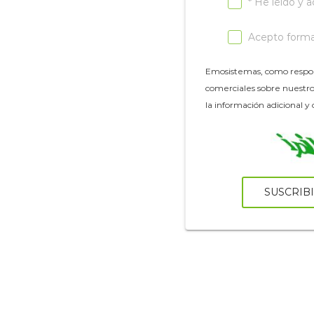
* He leído y 
Acepto formar
Emosistemas, como respons
comerciales sobre nuestros
la información adicional y
SUSCRIB