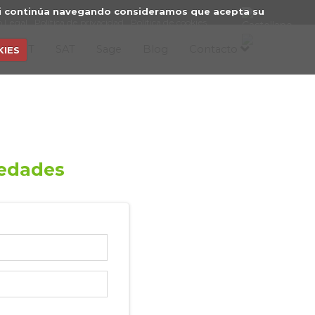
. Si continúa navegando consideramos que acepta su
o Legal
Política de privacidad
Política de cookies
icios IT
SAT
Sage
Blog
Contacto
KIES
vedades