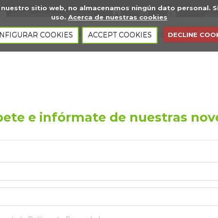
s a nuestro sitio web, no almacenamos ningún dato personal
info@emosistemas.com
Avis
uso.
Acerca de nuestras cookies
 nosotros
Páginas web
Marketing digital
Serv
NFIGURAR COOKIES
ACCEPT COOKIES
DECLINE COO
bete e infórmate de nuestras no