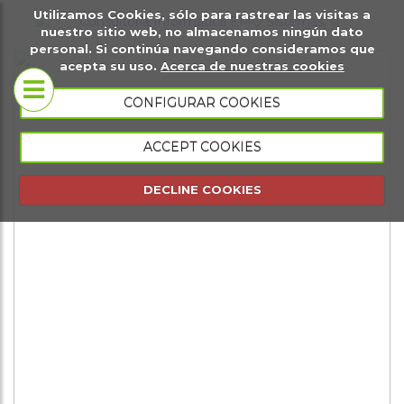
Utilizamos Cookies, sólo para rastrear las visitas a
it
Sobre
Páginas
Ma
nuestro sitio web, no almacenamos ningún dato
personal. Si continúa navegando consideramos que
igital
nosotros
web
di
acepta su uso.
Acerca de nuestras cookies
Tiendas
CONFIGURAR COOKIES
Conócenos
virtuales
ACCEPT COOKIES
Portfolio
Página web
DECLINE COOKIES
presencial
Página web
de eventos
Gestión
comercial
Gestión de