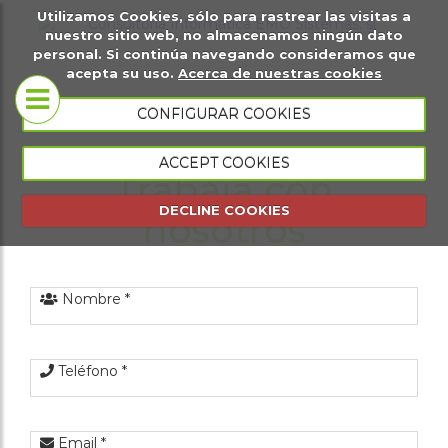
Utilizamos Cookies, sólo para rastrear las visitas a
it
Sobre
Páginas
Ma
nuestro sitio web, no almacenamos ningún dato
personal. Si continúa navegando consideramos que
igital
nosotros
web
di
acepta su uso.
Acerca de nuestras cookies
Tiendas
CONFIGURAR COOKIES
Conócenos
virtuales
ACCEPT COOKIES
Trabaja con
Portfolio
Página web
DECLINE COOKIES
nosotros
presencial
Página web
de eventos
Nombre *
Gestión
comercial
Teléfono *
Gestión de
Email *