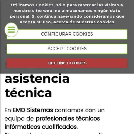
Utilizamos Cookies, sólo para rastrear las visitas a
it
Sobre
Páginas
Ma
nuestro sitio web, no almacenamos ningún dato
personal. Si continúa navegando consideramos que
igital
nosotros
web
di
acepta su uso.
Acerca de nuestras cookies
Tiendas
CONFIGURAR COOKIES
Conócenos
virtuales
Solicitud de
ACCEPT COOKIES
Portfolio
Página web
servicio de
DECLINE COOKIES
presencial
asistencia
Página web
técnica
de eventos
Gestión
En
EMO Sistemas
contamos con un
comercial
equipo de
profesionales técnicos
Gestión de
infórmaticos cualificados
.