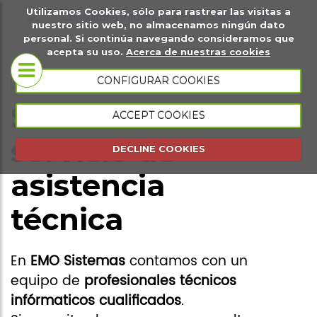
Utilizamos Cookies, sólo para rastrear las visitas a
it
Sobre
Páginas
Ma
nuestro sitio web, no almacenamos ningún dato
personal. Si continúa navegando consideramos que
igital
nosotros
web
di
acepta su uso.
Acerca de nuestras cookies
Tiendas
CONFIGURAR COOKIES
Conócenos
virtuales
Solicitud de
ACCEPT COOKIES
Portfolio
Página web
servicio de
DECLINE COOKIES
presencial
asistencia
Página web
técnica
de eventos
Gestión
En
EMO Sistemas
contamos con un
comercial
equipo de
profesionales técnicos
Gestión de
infórmaticos cualificados
.