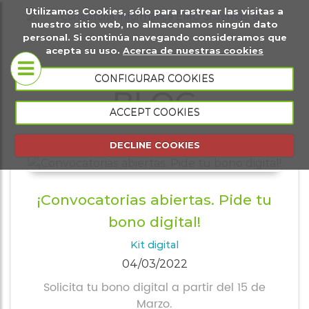
Utilizamos Cookies, sólo para rastrear las visitas a
it
Sobre
Páginas
Ma
nuestro sitio web, no almacenamos ningún dato
personal. Si continúa navegando consideramos que
igital
nosotros
web
di
acepta su uso.
Acerca de nuestras cookies
Tiendas
CONFIGURAR COOKIES
BLOG
Conócenos
virtuales
ACCEPT COOKIES
Portfolio
Página web
DECLINE COOKIES
presencial
Página web
¡Convocatorias abiertas. Pide tu
de eventos
bono digital!
Gestión
Kit digital
comercial
04/03/2022
Solicita tu bono digital a partir del 15 de
Gestión de
Marzo.